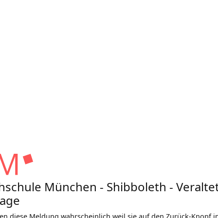
schule München - Shibboleth - Veralte
rage
hen diese Meldung wahrscheinlich weil sie auf den Zurück-Knopf i