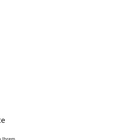
te
n Ihrem