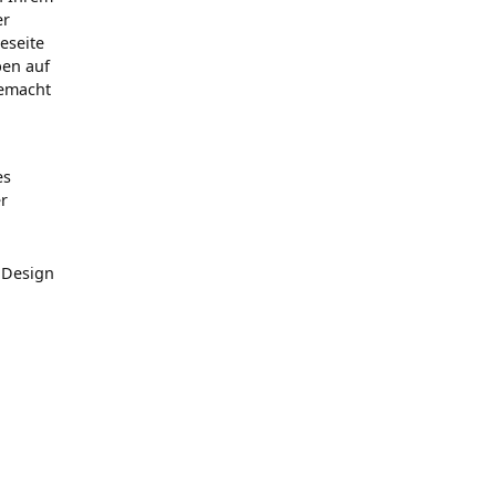
er
eseite
ben auf
gemacht
es
er
 Design