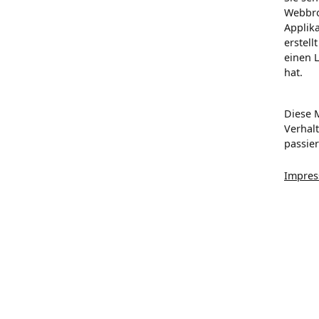
Webbro
Applik
erstell
einen 
hat.
Diese 
Verhalt
passier
Impre